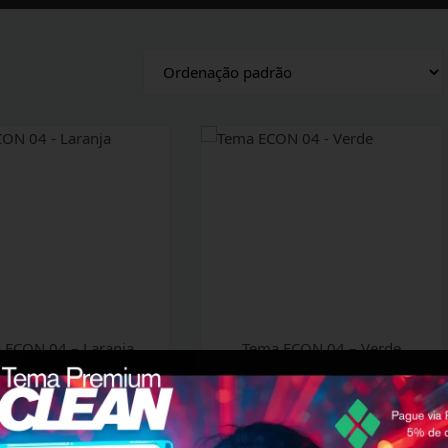
Tema ECON 04 – Laranja
Tema ECON 04 – Verde
R$
190,00
R$
190,00
ADICIONAR AO
ADICIONAR AO
CARRINHO
CARRINHO