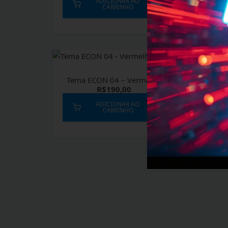
ADICIONAR AO
CARRINHO
Tema ECON 04 – Vermelho
R$
190,00
ADICIONAR AO
CARRINHO