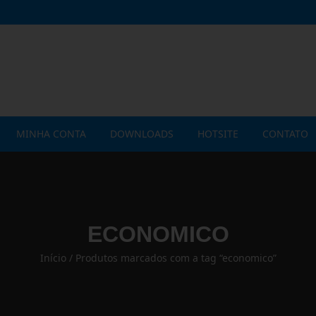
MINHA CONTA
DOWNLOADS
HOTSITE
CONTATO
Versão ECON
Versão PREMIUM
ECONOMICO
Outros serviços
Início
/ Produtos marcados com a tag “economico”